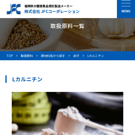
福岡県の健康食品受託製造メーカー
株式会社 JFCコーポレーション
取扱原料一覧
TOP
取扱原料
原材料名から探す
あ行
Lカルニチン
Lカルニチン