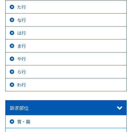
た行
な行
は行
ま行
や行
ら行
わ行
訴求部位
胃・腸