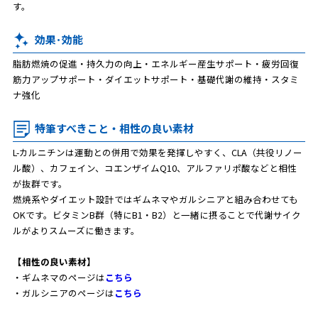
す。
効果･効能
脂肪燃焼の促進・持久力の向上・エネルギー産生サポート・疲労回復
筋力アップサポート・ダイエットサポート・基礎代謝の維持・スタミ
ナ強化
特筆すべきこと・相性の良い素材
L-カルニチンは運動との併用で効果を発揮しやすく、CLA（共役リノー
ル酸）、カフェイン、コエンザイムQ10、アルファリポ酸などと相性
が抜群です。
燃焼系やダイエット設計ではギムネマやガルシニアと組み合わせても
OKです。ビタミンB群（特にB1・B2）と一緒に摂ることで代謝サイク
ルがよりスムーズに働きます。
【相性の良い素材】
・ギムネマのページは
こちら
・ガルシニアのページは
こちら