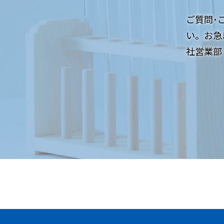
ご質問･
い。お急
社営業部：