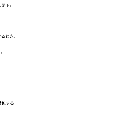
します。
けるとき、
す。
梱包する