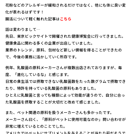
花粉などのアレルギーが緩和されるだけではなく、他にも体に良い変
化が表れるはずです！
腸活について軽く触れた記事は
こちら
話は変わりまして…
先日、東京ビックサイトで開催された健康博覧会に行ってきました。
健康食品に関わる多くの企業が出店していました。
業界のトレンド、原料、包材など新しい情報を得ることができたの
で、今後の業務に活かしていく所存です。
例年、乳酸菌の原料メーカーさんが複数出店されておりますが、毎
度、「進化しているな」と感じます。
日常の食生活では摂取できない乳酸菌数をたった数グラムで摂取でき
たり、特許を持っている乳酸菌の原料もありました。
ひとえに乳酸菌と言っても種類によって効能が違うので、自分に合っ
た乳酸菌を摂取することが大切だと改めて感じました。
また、ペット関連の原料を扱うメーカーさんも多かったです。
メーカーさん曰く、「原料がペットに使用可能なのか」問い合わせが
非常に増えているとのことでした。
アメリカではペットにサプリメントを与えることが当たり前だそうで