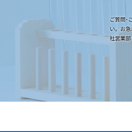
ご質問･
い。お急
社営業部：