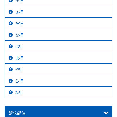
か行
さ行
た行
な行
は行
ま行
や行
ら行
わ行
訴求部位