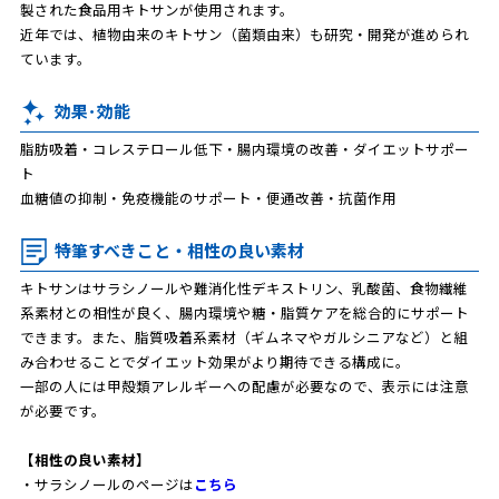
製された食品用キトサンが使用されます。
近年では、植物由来のキトサン（菌類由来）も研究・開発が進められ
ています。
効果･効能
脂肪吸着・コレステロール低下・腸内環境の改善・ダイエットサポー
ト
血糖値の抑制・免疫機能のサポート・便通改善・抗菌作用
特筆すべきこと・相性の良い素材
キトサンはサラシノールや難消化性デキストリン、乳酸菌、食物繊維
系素材との相性が良く、腸内環境や糖・脂質ケアを総合的にサポート
できます。また、脂質吸着系素材（ギムネマやガルシニアなど）と組
み合わせることでダイエット効果がより期待できる構成に。
一部の人には甲殻類アレルギーへの配慮が必要なので、表示には注意
が必要です。
【相性の良い素材】
・サラシノールのページは
こちら