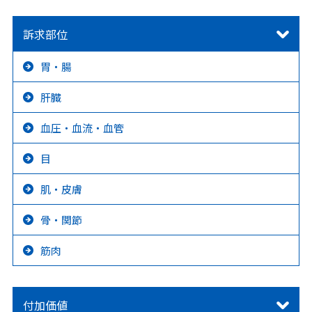
訴求部位
胃・腸
肝臓
血圧・血流・血管
目
肌・皮膚
骨・関節
筋肉
付加価値