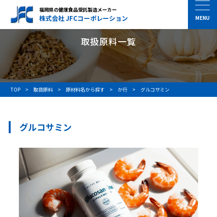
福岡県の健康食品受託製造メーカー
株式会社 JFCコーポレーション
取扱原料一覧
TOP
取扱原料
原材料名から探す
か行
グルコサミン
グルコサミン