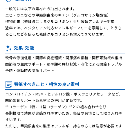
一般的には以下の素材から抽出されます。
エビ・カニなどの甲殻類由来のキチン（グルコサミン塩酸塩）
植物由来（発酵法によるグルコサミン）※甲殻類アレルギー対応
近年では、ベジタリアン対応やアレルギーフリーを意識して、とうも
ろこしなどを使った発酵グルコサミンも増えてきています。
効果･効能
軟骨の修復促進・関節の炎症軽減・関節痛の緩和・関節可動域の維持
関節液の生成サポート・膝や腰の負担軽減・老化による関節トラブル
予防・運動時の関節サポート
特筆すべきこと・相性の良い素材
コンドロイチン・MSM・ヒアルロン酸・ボスウェリアセラータなど、
関節軟骨サポート系素材との併用が定番です。
**コラーゲン（特にⅡ型コラーゲン）**との組み合わせも◎
長期摂取で効果が実感されやすいため、毎日の習慣として取り入れや
すいです。
ただし、甲殻類由来の製品はアレルギー持ちの方には注意が必要です