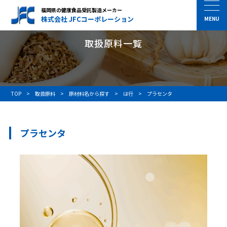
福岡県の健康食品受託製造メーカー
株式会社 JFCコーポレーション
取扱原料一覧
TOP
取扱原料
原材料名から探す
は行
プラセンタ
プラセンタ