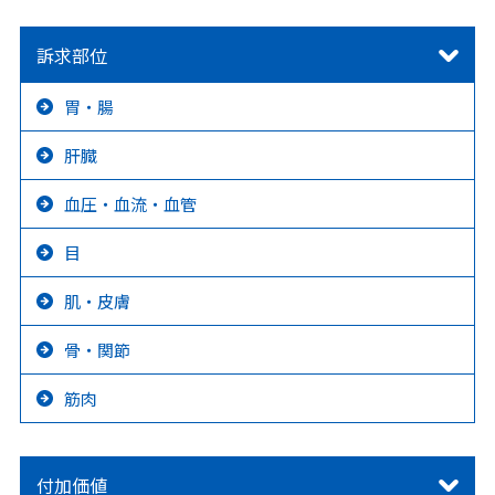
訴求部位
胃・腸
肝臓
血圧・血流・血管
目
肌・皮膚
骨・関節
筋肉
付加価値