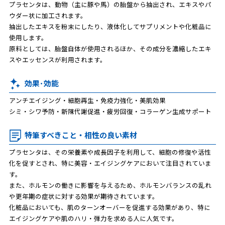
プラセンタは、動物（主に豚や馬）の胎盤から抽出され、エキスやパ
ウダー状に加工されます。
抽出したエキスを粉末にしたり、液体化してサプリメントや化粧品に
使用します。
原料としては、胎盤自体が使用されるほか、その成分を濃縮したエキ
スやエッセンスが利用されます。
効果･効能
アンチエイジング・細胞再生・免疫力強化・美肌効果
シミ・シワ予防・新陳代謝促進・疲労回復・コラーゲン生成サポート
特筆すべきこと・相性の良い素材
プラセンタは、その栄養素や成長因子を利用して、細胞の修復や活性
化を促すとされ、特に美容・エイジングケアにおいて注目されていま
す。
また、ホルモンの働きに影響を与えるため、ホルモンバランスの乱れ
や更年期の症状に対する効果が期待されています。
化粧品においても、肌のターンオーバーを促進する効果があり、特に
エイジングケアや肌のハリ・弾力を求める人に人気です。