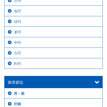
た行
な行
は行
ま行
や行
ら行
わ行
訴求部位
胃・腸
肝臓