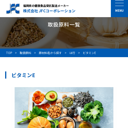
福岡県の健康食品受託製造メーカー
株式会社 JFCコーポレーション
取扱原料一覧
TOP
取扱原料
原材料名から探す
は行
ビタミンE
ビタミンE