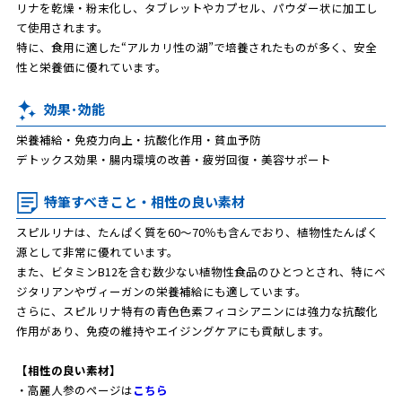
リナを乾燥・粉末化し、タブレットやカプセル、パウダー状に加工し
て使用されます。
特に、食用に適した“アルカリ性の湖”で培養されたものが多く、安全
性と栄養価に優れています。
効果･効能
栄養補給・免疫力向上・抗酸化作用・貧血予防
デトックス効果・腸内環境の改善・疲労回復・美容サポート
特筆すべきこと・相性の良い素材
スピルリナは、たんぱく質を60〜70％も含んでおり、植物性たんぱく
源として非常に優れています。
また、ビタミンB12を含む数少ない植物性食品のひとつとされ、特にベ
ジタリアンやヴィーガンの栄養補給にも適しています。
さらに、スピルリナ特有の青色色素フィコシアニンには強力な抗酸化
作用があり、免疫の維持やエイジングケアにも貢献します。
【相性の良い素材】
・高麗人参のページは
こちら