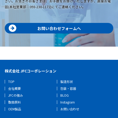
さい。お急ぎのお客さまは、お手数をお掛けいたしますが、直接お電
話(本社営業部：093-230-1172)にてご連絡ください。
お問い合わせフォームへ
株式会社 JFCコーポレーション
TOP
製造形状
会社概要
包装・容器
JFCの強み
BLOG
取扱原料
Instagram
OEM製品
お問い合わせ