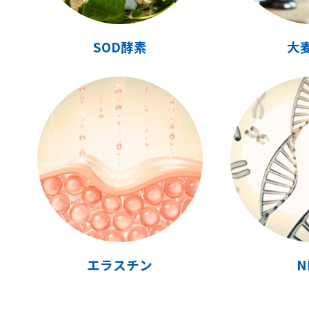
SOD酵素
大
エラスチン
N