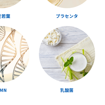
麦若葉
プラセンタ
MN
乳酸菌