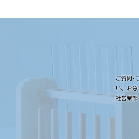
ご質問･
い。お急
社営業部：