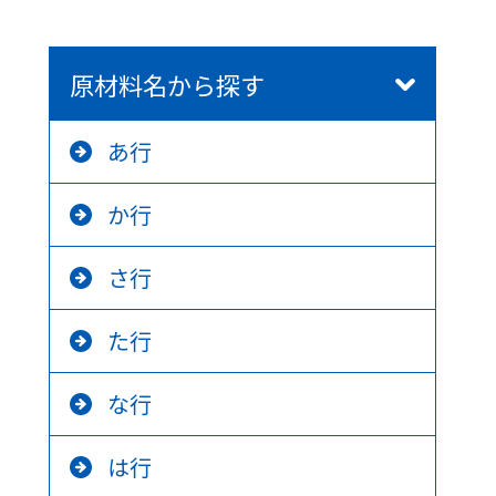
原材料名から探す
あ行
か行
さ行
た行
な行
は行