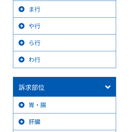
ま行
や行
ら行
わ行
訴求部位
胃・腸
肝臓