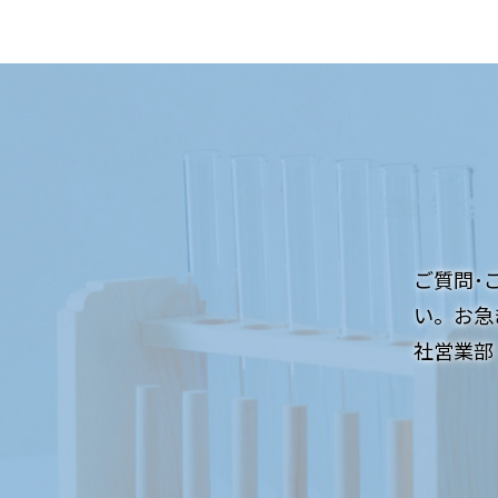
ご質問･
い。お急
社営業部：