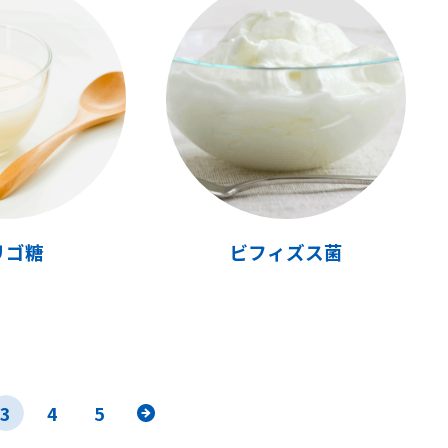
リゴ糖
ビフィズス菌
3
4
5
»