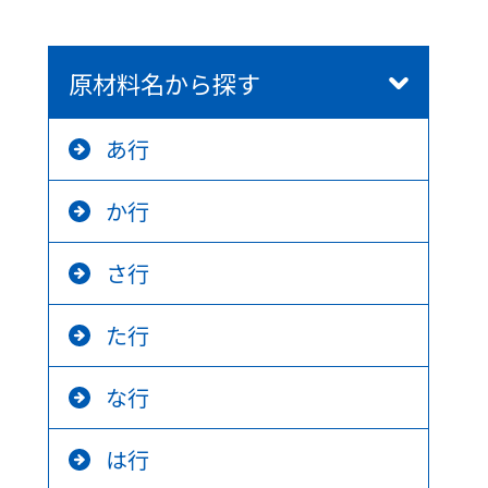
原材料名から探す
あ行
か行
さ行
た行
な行
は行