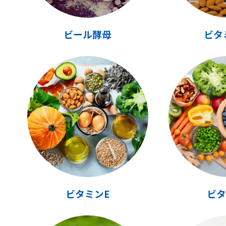
ビール酵母
ビタ
ビタミンE
ビタ