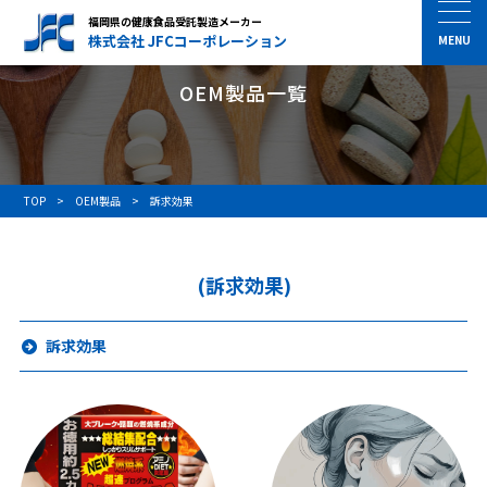
福岡県の健康食品受託製造メーカー
株式会社 JFCコーポレーション
OEM製品一覧
TOP
OEM製品
訴求効果
(訴求効果)
訴求効果