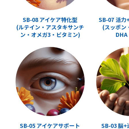
SB-08 アイケア特化型
SB-07 活
(ルテイン・アスタキサンチ
(スッポン
ン・オメガ3・ビタミン)
DHA
SB-05 アイケアサポート
SB-03 