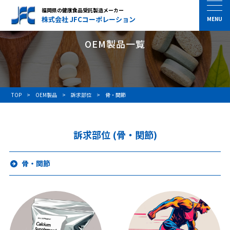
福岡県の健康食品受託製造メーカー
株式会社 JFCコーポレーション
OEM製品一覧
TOP
OEM製品
訴求部位
骨・関節
訴求部位 (骨・関節)
骨・関節