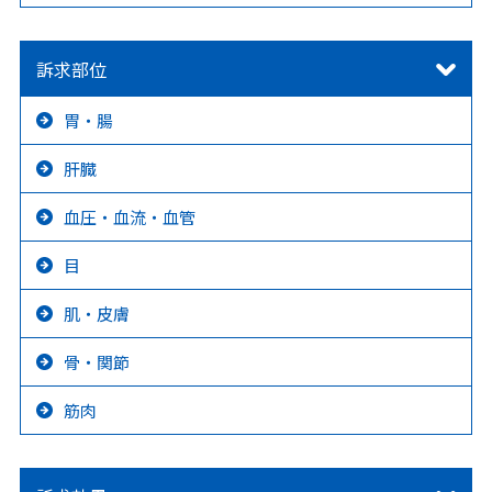
訴求部位
胃・腸
肝臓
血圧・血流・血管
目
肌・皮膚
骨・関節
筋肉