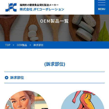
福岡県の健康食品受託製造メーカー
株式会社 JFCコーポレーション
OEM製品一覧
TOP
OEM製品
訴求部位
(訴求部位)
訴求部位