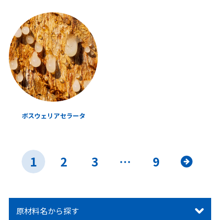
ボスウェリアセラータ
1
2
3
…
9
»
原材料名から探す