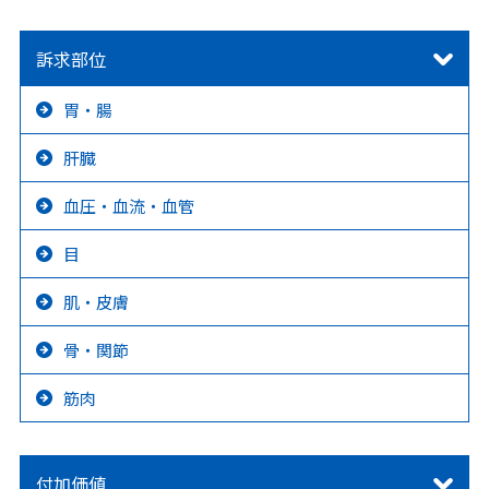
訴求部位
胃・腸
肝臓
血圧・血流・血管
目
肌・皮膚
骨・関節
筋肉
付加価値