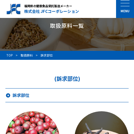
福岡県の健康食品受託製造メーカー
株式会社 JFCコーポレーション
取扱原料一覧
TOP
取扱原料
訴求部位
(訴求部位)
訴求部位